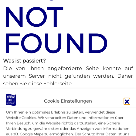
NOT
FOUND
Was ist passiert?
Die von Ihnen angeforderte Seite konnte auf
unserem Server nicht gefunden werden. Daher
sehen Sie diese Fehlerseite.
Vielleicht wurde die gesuchte Seite verschoben,
gelöscht oder ist mittlerweile unter einem
Cookie Einstellungen
anderen Namen verfügbar.
Um Ihnen ein optimales Erlebnis zu bieten, verwendet diese
Was können Sie jetzt tun?
Website Cookies. Wir verarbeiten Daten und Informationen über
Ihren Besuch, um die Website richtig darzustellen, eine Sichere
Verbindung zu gewährleisten oder das Anzeigen von Informationen
Überprüfen Sie die URL
aus zB. Google Maps zu ermöglichen. Der Schutz Ihrer Daten ist uns