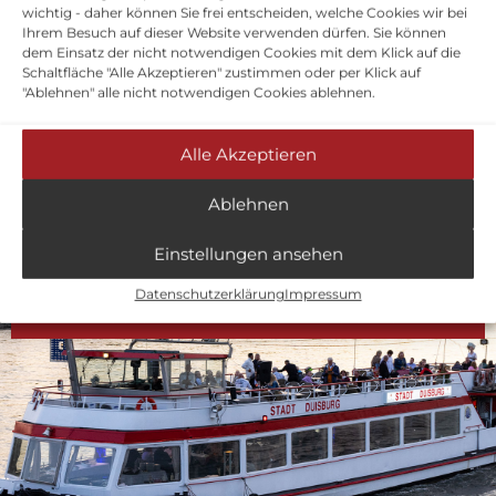
Manchmal liegt es nur an einem kleinen
wichtig - daher können Sie frei entscheiden, welche Cookies wir bei
Tippfehler
Ihrem Besuch auf dieser Website verwenden dürfen. Sie können
dem Einsatz der nicht notwendigen Cookies mit dem Klick auf die
Gehen Sie zurück zur
Startseite
Schaltfläche "Alle Akzeptieren" zustimmen oder per Klick auf
Vielleicht finden Sie dort, was Sie suchen.
"Ablehnen" alle nicht notwendigen Cookies ablehnen.
Kontaktieren Sie uns über das
Kontaktformular
Alle Akzeptieren
Bei Bedarf können Sie sich gerne an uns
wenden
Ablehnen
Anmeldung zur Hafenrundfahrt
Einstellungen ansehen
Einzeltickets online
Gruppen über 10
Datenschutzerklärung
Impressum
kaufen
Personen